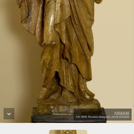
X013435
KIK-IRPA, Brussels (Belgium), cliché X013435