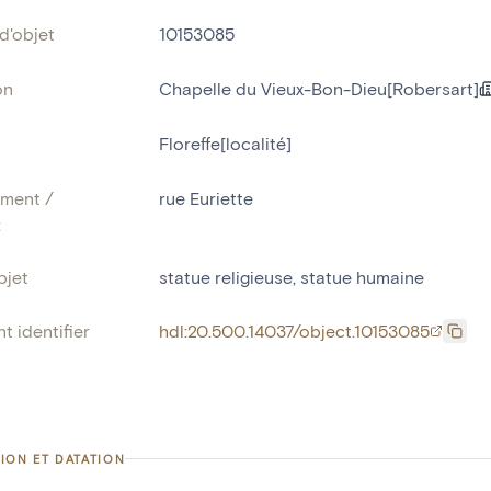
d'objet
10153085
on
Chapelle du Vieux-Bon-Dieu[Robersart]
Floreffe[localité]
ment /
rue Euriette
:
bjet
statue religieuse
,
statue humaine
t identifier
hdl:20.500.14037/object.10153085
ION ET DATATION