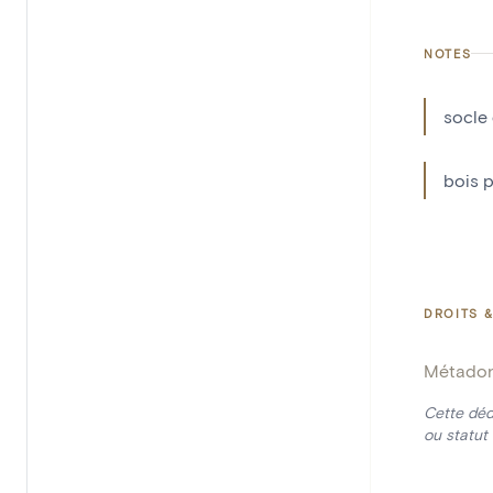
NOTES
socle
bois 
DROITS &
Métado
Cette déd
ou statut 