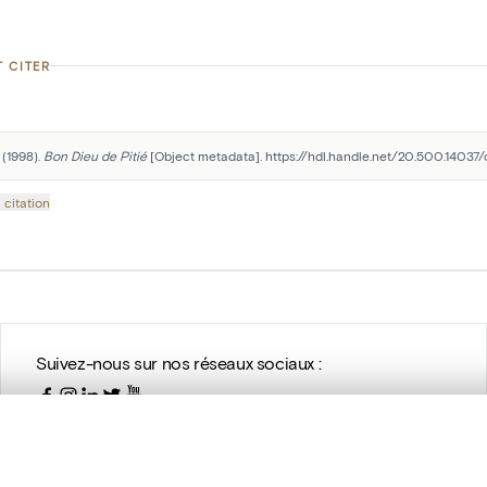
 CITER
(1998). 
Bon Dieu de Pitié
 [Object metadata]. https://hdl.handle.net/20.500.14037
 citation
Suivez-nous sur nos réseaux sociaux :
te, en superposition ou avec un rideau coulissant — avec zoom et dép