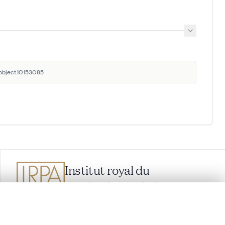
/object.10153085
Institut royal du
Patrimoine artistique
Parc du Cinquantenaire 1, 1000 Bruxelles,
Belgique
lacement synchronisés.