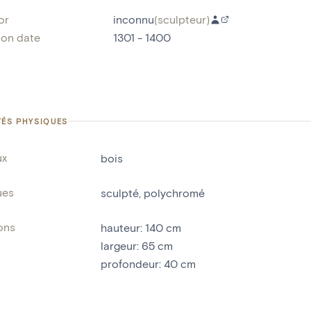
or
inconnu
(
sculpteur
)
ion date
1301 - 1400
TÉS PHYSIQUES
ux
bois
ues
sculpté
,
polychromé
ons
hauteur
:
140
cm
largeur
:
65
cm
profondeur
:
40
cm