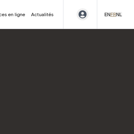
es en ligne
Actualités
EN
FR
NL