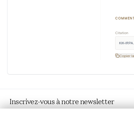
COMMENT
Citation
KIK-IRPA. 
Copier la
Inscrivez-vous à notre newsletter
Chaque mois, vous recevrez les dernières nouvelles de
0/50 photos
SÉLECTION À COMPARER
l'IRPA dans votre boîte mails.
Alignez vos images pour les comparer côte à cô
En savoir plus sur notre newsletter