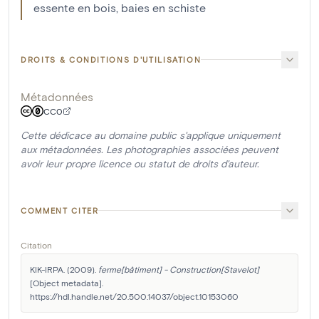
essente en bois, baies en schiste
DROITS & CONDITIONS D'UTILISATION
Métadonnées
CC0
Cette dédicace au domaine public s'applique uniquement
aux métadonnées. Les photographies associées peuvent
avoir leur propre licence ou statut de droits d'auteur.
COMMENT CITER
Citation
KIK-IRPA. (2009). 
ferme[bâtiment] - Construction[Stavelot]
[Object metadata]. 
https://hdl.handle.net/20.500.14037/object.10153060