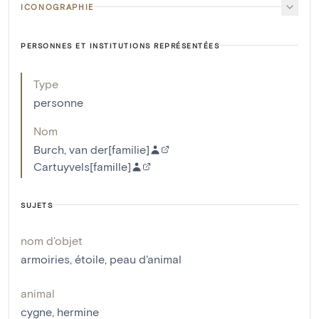
ICONOGRAPHIE
PERSONNES ET INSTITUTIONS REPRÉSENTÉES
Type
personne
Nom
Burch, van der[familie]
Cartuyvels[famille]
SUJETS
nom d'objet
armoiries
,
étoile
,
peau d'animal
animal
cygne
,
hermine