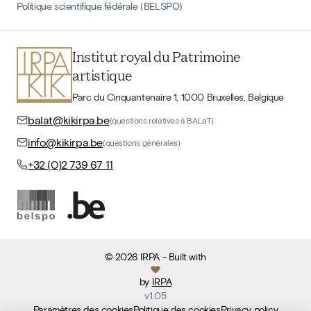
Politique scientifique fédérale (BELSPO)
Institut royal du Patrimoine
artistique
Parc du Cinquantenaire 1, 1000 Bruxelles, Belgique
balat@kikirpa.be
(questions relatives à BALaT)
info@kikirpa.be
(questions générales)
+32 (0)2 739 67 11
©
2026
IRPA
- Built with
by
IRPA
v
1.05
Paramètres des cookies
Politique des cookies
Privacy policy