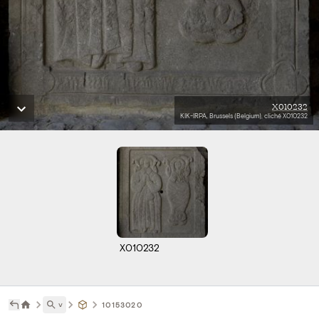
X010232
KIK-IRPA, Brussels (Belgium), cliché X010232
X010232
˅
10153020