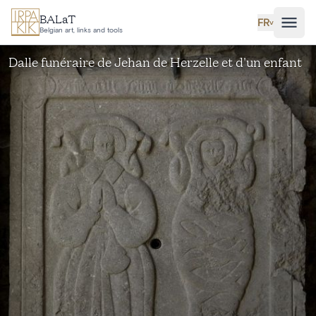
Aller au contenu principal
BALaT
FR
˅
Belgian art, links and tools
Dalle funéraire de Jehan de Herzelle et d'un enfant