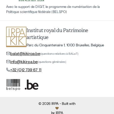
Avec le support de DIGIT, le programme de numérisation de la
Politique scientifique fédérale (BELSPO)
Institut royal du Patrimoine
artistique
Parc du Cinquantenaire 1, 1000 Bruxelles, Belgique
balat@kikirpa.be
(questions relatives à BALaT)
info@kikirpa.be
(questions générales)
+32 (0)2 739 67 11
©
2026
IRPA
- Built with
by
IRPA