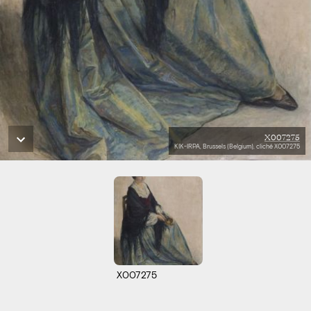
X007275
KIK-IRPA, Brussels (Belgium), cliché X007275
X007275