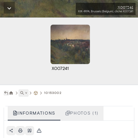
X007241
KIK-IRPA, Brussels (Belgium), cliché X007241
X007241
˅
10153002
INFORMATIONS
PHOTOS (1)