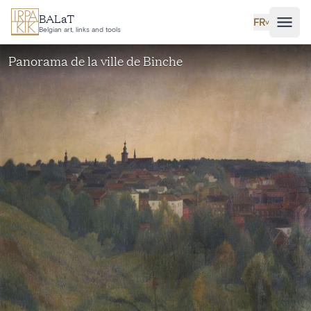
Aller au contenu principal
BALaT
FR
˅
Belgian art, links and tools
Panorama de la ville de Binche