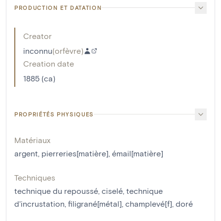
PRODUCTION ET DATATION
Creator
inconnu
(
orfèvre
)
Creation date
1885 (ca)
PROPRIÉTÉS PHYSIQUES
Matériaux
argent
,
pierreries[matière]
,
émail[matière]
Techniques
technique du repoussé
,
ciselé
,
technique
d'incrustation
,
filigrané[métal]
,
champlevé[f]
,
doré