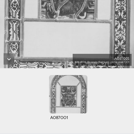
A087001
KIK-IRPA, Brussels (Belgium), cliché A087001
A087001