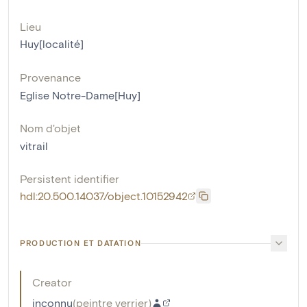
Lieu
Huy[localité]
Provenance
Eglise Notre-Dame[Huy]
Nom d'objet
vitrail
Persistent identifier
hdl:20.500.14037/object.10152942
PRODUCTION ET DATATION
Creator
inconnu
(
peintre verrier
)