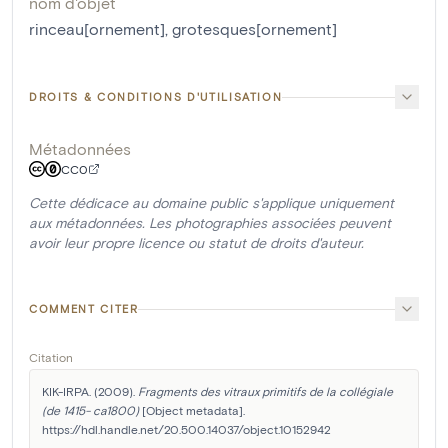
nom d'objet
rinceau[ornement]
,
grotesques[ornement]
DROITS & CONDITIONS D'UTILISATION
Métadonnées
CC0
Cette dédicace au domaine public s'applique uniquement
aux métadonnées. Les photographies associées peuvent
avoir leur propre licence ou statut de droits d'auteur.
COMMENT CITER
Citation
KIK-IRPA. (2009). 
Fragments des vitraux primitifs de la collégiale 
(de 1415- ca1800)
 [Object metadata]. 
https://hdl.handle.net/20.500.14037/object.10152942