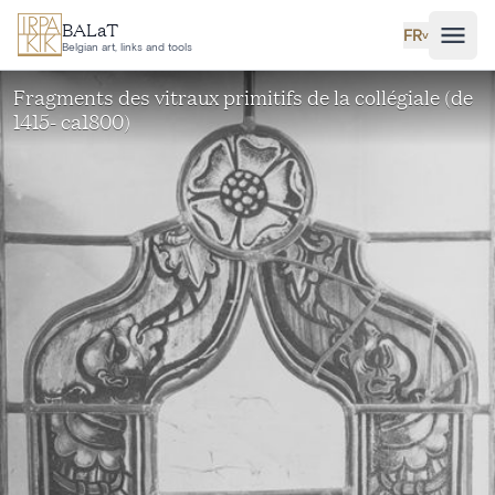
Aller au contenu principal
BALaT
FR
˅
Belgian art, links and tools
Fragments des vitraux primitifs de la collégiale (de
1415- ca1800)