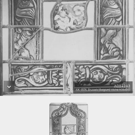
A084943
KIK-IRPA, Brussels (Belgium), cliché A084943