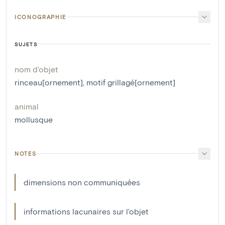
ICONOGRAPHIE
SUJETS
nom d'objet
rinceau[ornement]
,
motif grillagé[ornement]
animal
mollusque
NOTES
dimensions non communiquées
informations lacunaires sur l'objet