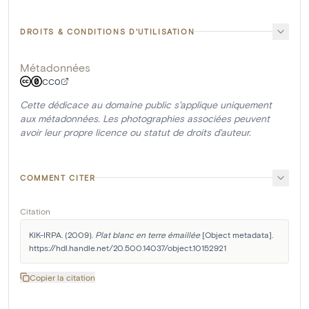
DROITS & CONDITIONS D'UTILISATION
Métadonnées
CC0
Cette dédicace au domaine public s'applique uniquement
aux métadonnées. Les photographies associées peuvent
avoir leur propre licence ou statut de droits d'auteur.
COMMENT CITER
Citation
KIK-IRPA. (2009). 
Plat blanc en terre émaillée
 [Object metadata]. 
https://hdl.handle.net/20.500.14037/object.10152921
Copier la citation