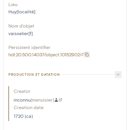
Lieu
Huy[localité]
Nom d'objet
vaisselier[f]
Persistent identifier
hdl:20.500.14037/object.10152902
PRODUCTION ET DATATION
Creator
inconnu
(
menuisier
)
Creation date
1720 (ca)