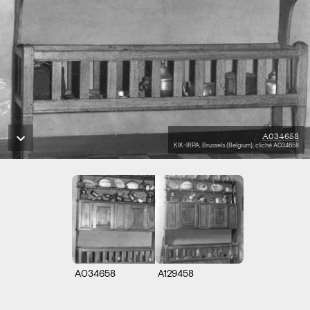
A034658
KIK-IRPA, Brussels (Belgium), cliché A034658
A034658
A129458