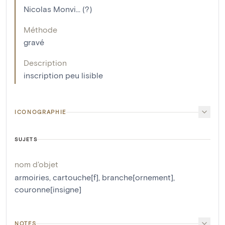
Nicolas Monvi... (?)
Méthode
gravé
Description
inscription peu lisible
ICONOGRAPHIE
SUJETS
nom d'objet
armoiries
,
cartouche[f]
,
branche[ornement]
,
couronne[insigne]
NOTES