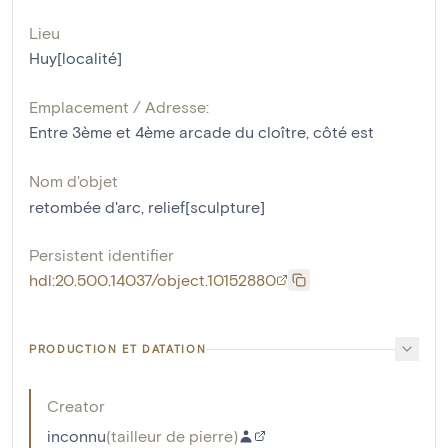
Lieu
Huy[localité]
Emplacement / Adresse:
Entre 3ème et 4ème arcade du cloître, côté est
Nom d'objet
retombée d'arc
,
relief[sculpture]
Persistent identifier
hdl:20.500.14037/object.10152880
PRODUCTION ET DATATION
Creator
inconnu
(
tailleur de pierre
)