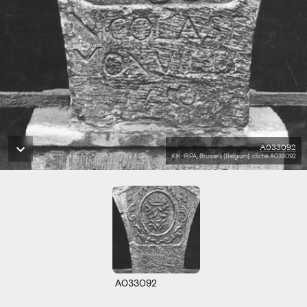
A033092
KIK-IRPA, Brussels (Belgium), cliché A033092
A033092