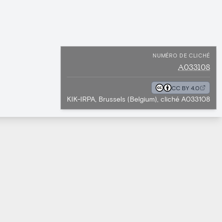
NUMÉRO DE CLICHÉ
A033108
CC BY 4.0
KIK-IRPA, Brussels (Belgium), cliché A033108