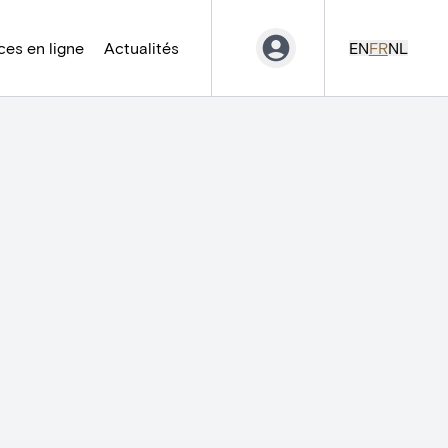
es en ligne
Actualités
EN
FR
NL