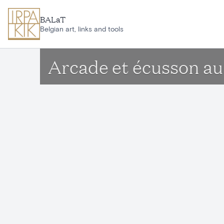
Aller au contenu principal
BALaT
Belgian art, links and tools
Arcade et écusson au