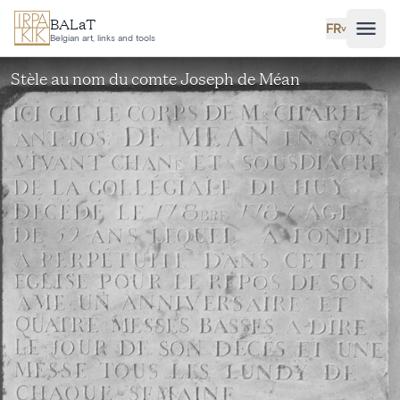
Aller au contenu principal
BALaT
FR
˅
Belgian art, links and tools
Stèle au nom du comte Joseph de Méan