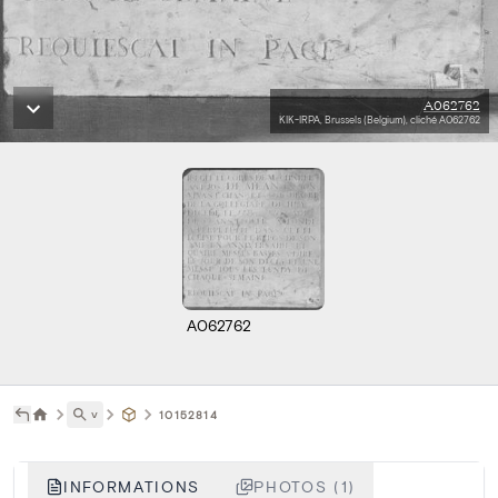
A062762
KIK-IRPA, Brussels (Belgium), cliché A062762
A062762
˅
10152814
INFORMATIONS
PHOTOS (1)