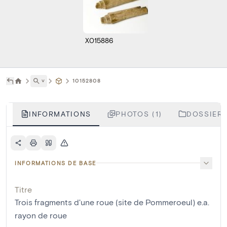
X015886
˅
10152808
INFORMATIONS
PHOTOS (1)
DOSSIERS
INFORMATIONS DE BASE
Titre
Trois fragments d'une roue (site de Pommeroeul) e.a.
rayon de roue