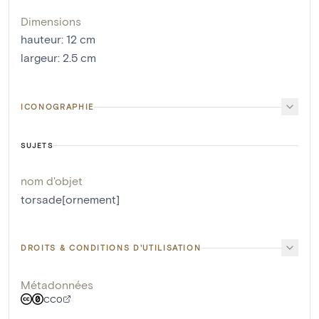
Dimensions
hauteur
:
12
cm
largeur
:
2.5
cm
ICONOGRAPHIE
SUJETS
nom d'objet
torsade[ornement]
DROITS & CONDITIONS D'UTILISATION
Métadonnées
CC0