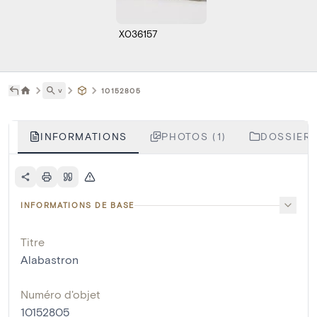
X036157
˅
10152805
INFORMATIONS
PHOTOS (1)
DOSSIERS
INFORMATIONS DE BASE
Titre
Alabastron
Numéro d'objet
10152805