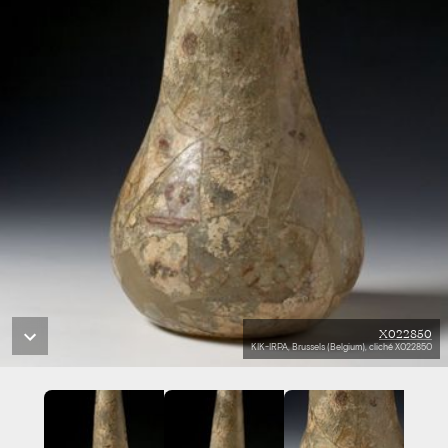
X022850
KIK-IRPA, Brussels (Belgium), cliché X022850