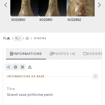
X022850
X022851
X022852
X0231
˅
10152794
INFORMATIONS
PHOTOS (4)
DOSSIERS
INFORMATIONS DE BASE
Titre
Grand vase piriforme peint