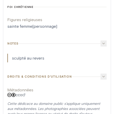
FOI CHRÉTIENNE
Figures religieuses
sainte femme[personnage]
NOTES
sculpté au revers
DROITS & CONDITIONS D'UTILISATION
Métadonnées
CC0
Cette dédicace au domaine public s'applique uniquement
aux métadonnées. Les photographies associées peuvent
avoir leur propre licence ou statut de droits d'auteur.