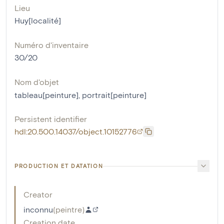
Lieu
Huy[localité]
Numéro d'inventaire
30/20
Nom d'objet
tableau[peinture]
,
portrait[peinture]
Persistent identifier
hdl:20.500.14037/object.10152776
PRODUCTION ET DATATION
Creator
inconnu
(
peintre
)
Creation date