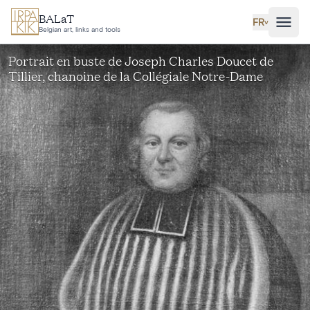
Aller au contenu principal
BALaT
FR
˅
Belgian art, links and tools
Portrait en buste de Joseph Charles Doucet de
Tillier, chanoine de la Collégiale Notre-Dame