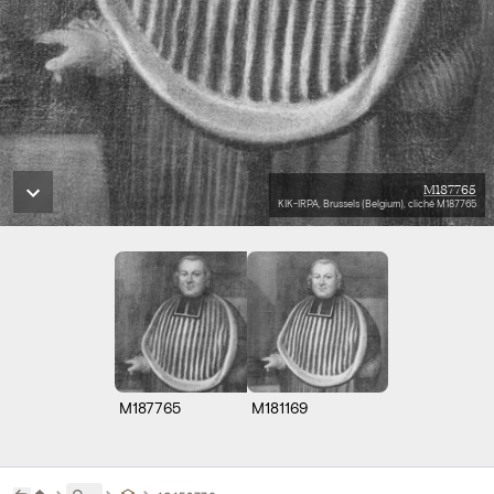
M187765
KIK-IRPA, Brussels (Belgium), cliché M187765
M187765
M181169