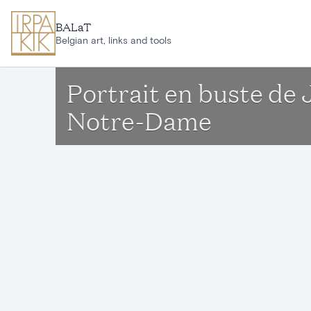
Aller au contenu principal
BALaT
Belgian art, links and tools
Portrait en buste de J
Notre-Dame