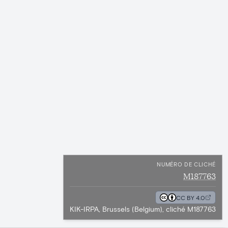
NUMÉRO DE CLICHÉ
M187763
CC BY 4.0
KIK-IRPA, Brussels (Belgium), cliché M187763