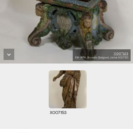
X007153
KIK-IRPA, Brussels (Belgium), cliché X007153
X007153