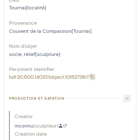
Tournai[localité]
Provenance
Couvent de la Compassion[Tournai]
Nom d'objet
socle
,
relief[sculpture]
Persistent identifier
hdl:20.500.14037/object.10152738
PRODUCTION ET DATATION
Creator
inconnu
(
sculpteur
)
Creation date