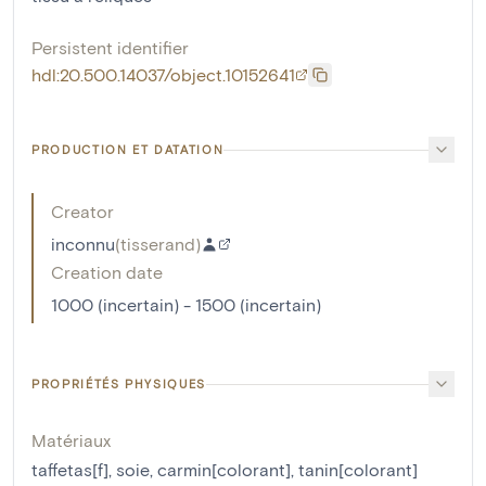
Persistent identifier
hdl:20.500.14037/object.10152641
PRODUCTION ET DATATION
Creator
inconnu
(
tisserand
)
Creation date
1000 (incertain) - 1500 (incertain)
PROPRIÉTÉS PHYSIQUES
Matériaux
taffetas[f]
,
soie
,
carmin[colorant]
,
tanin[colorant]