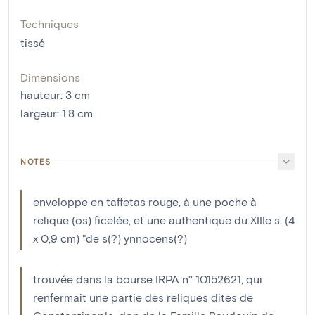
Techniques
tissé
Dimensions
hauteur
:
3
cm
largeur
:
1.8
cm
NOTES
enveloppe en taffetas rouge, à une poche à
relique (os) ficelée, et une authentique du XIIIe s. (4
x 0,9 cm) "de s(?) ynnocens(?)
trouvée dans la bourse IRPA n° 10152621, qui
renfermait une partie des reliques dites de