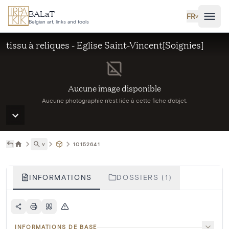
Aller au contenu principal
BALaT
FR
˅
Belgian art, links and tools
tissu à reliques - Eglise Saint-Vincent[Soignies]
Aucune image disponible
Aucune photographie n'est liée à cette fiche d'objet.
˅
10152641
INFORMATIONS
DOSSIERS (1)
INFORMATIONS DE BASE