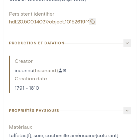
Persistent identifier
hdl:20.500.14037/object.10152619
PRODUCTION ET DATATION
Creator
inconnu
(
tisserand
)
Creation date
1791 - 1810
PROPRIÉTÉS PHYSIQUES
Matériaux
taffetas[f]
,
soie
,
cochenille américaine[colorant]