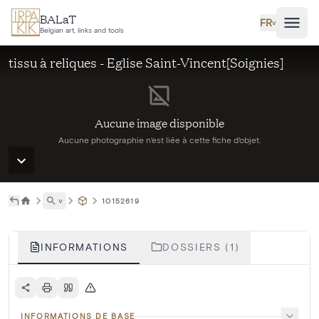
Aller au contenu principal
BALaT
FR
˅
Belgian art, links and tools
tissu à reliques - Eglise Saint-Vincent[Soignies]
Aucune image disponible
Aucune photographie n'est liée à cette fiche d'objet.
˅
10152619
INFORMATIONS
DOSSIERS (1)
INFORMATIONS DE BASE