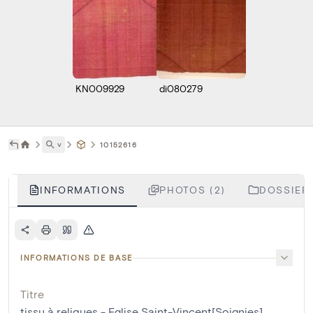
KN009929
di080279
˅
10152616
INFORMATIONS
PHOTOS (2)
DOSSIERS
INFORMATIONS DE BASE
Titre
tissu à reliques - Eglise Saint-Vincent[Soignies]