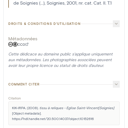
de Soignies (...), Soignies, 2001, nr. cat. Cat. II. T.1
DROITS & CONDITIONS D'UTILISATION
Métadonnées
CC0
Cette dédicace au domaine public s'applique uniquement
aux métadonnées. Les photographies associées peuvent
avoir leur propre licence ou statut de droits d'auteur.
COMMENT CITER
Citation
KIK-IRPA. (2008). 
tissu à reliques - Eglise Saint-Vincent[Soignies]
[Object metadata]. 
https://hdl.handle.net/20.500.14037/object.10152616