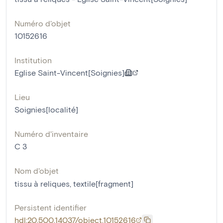
Numéro d'objet
10152616
Institution
Eglise Saint-Vincent[Soignies]
Lieu
Soignies[localité]
Numéro d'inventaire
C 3
Nom d'objet
tissu à reliques
,
textile[fragment]
Persistent identifier
hdl:20.500.14037/object.10152616