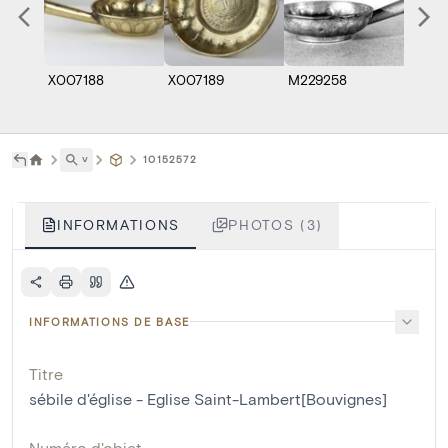
X007188
X007189
M229258
˅
10152572
INFORMATIONS
PHOTOS (3)
INFORMATIONS DE BASE
Titre
sébile d'église - Eglise Saint-Lambert[Bouvignes]
Numéro d'objet