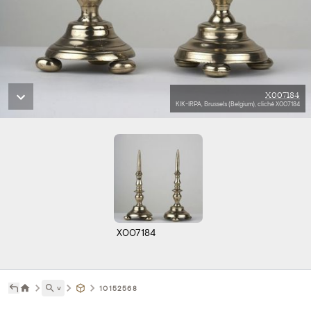
X007184
KIK-IRPA, Brussels (Belgium), cliché X007184
X007184
˅
10152568