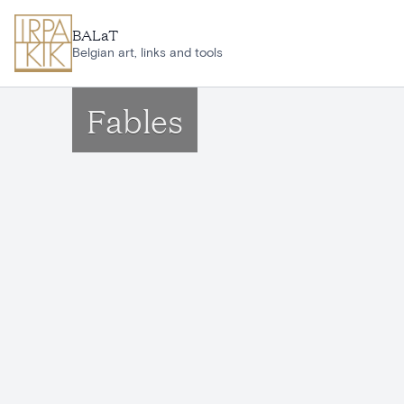
Aller au contenu principal
BALaT
Belgian art, links and tools
Fables