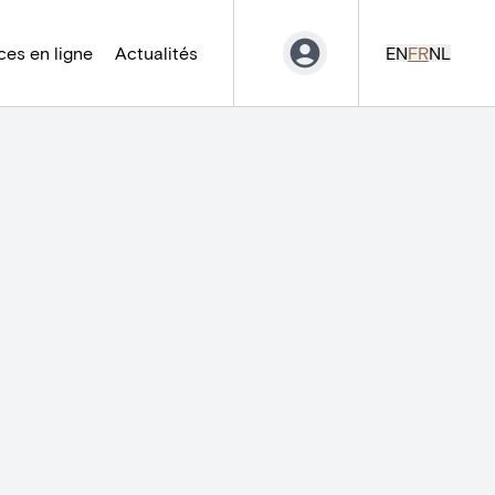
es en ligne
Actualités
EN
FR
NL