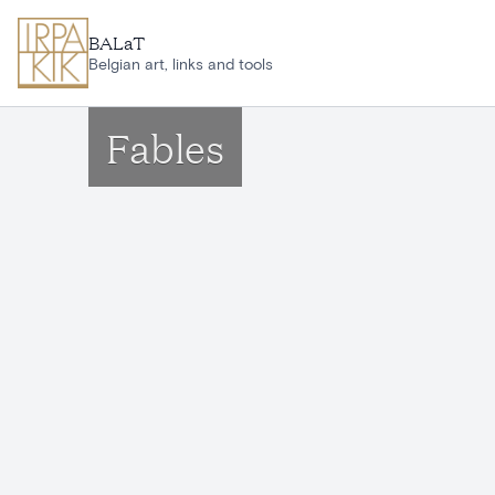
Aller au contenu principal
BALaT
Belgian art, links and tools
Fables