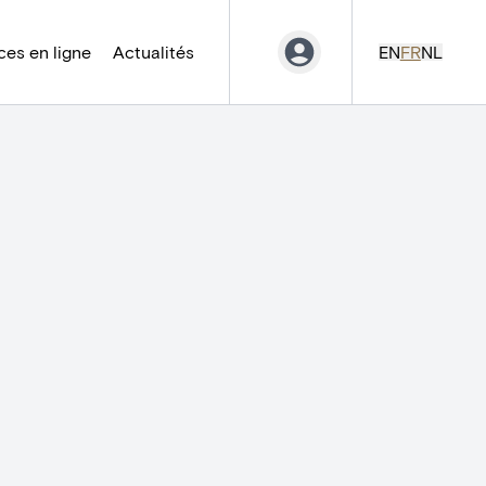
es en ligne
Actualités
EN
FR
NL