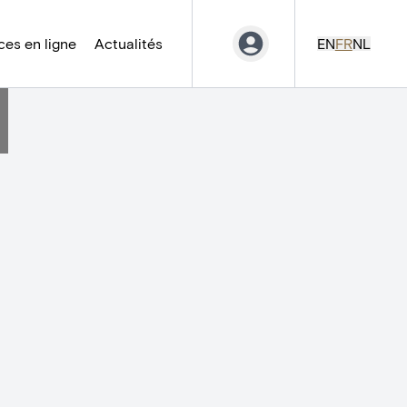
es en ligne
Actualités
EN
FR
NL