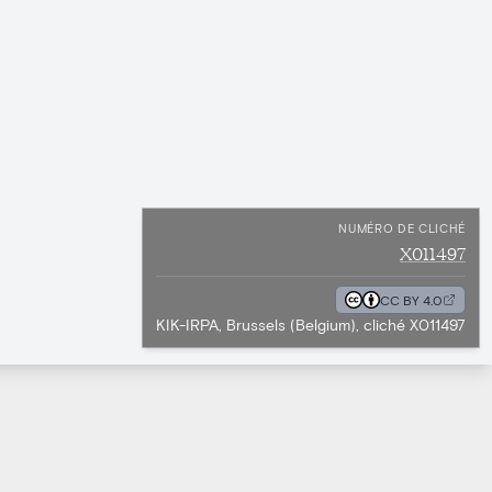
NUMÉRO DE CLICHÉ
X011497
CC BY 4.0
KIK-IRPA, Brussels (Belgium), cliché X011497