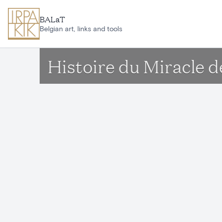
Aller au contenu principal
BALaT
Belgian art, links and tools
Histoire du Miracle