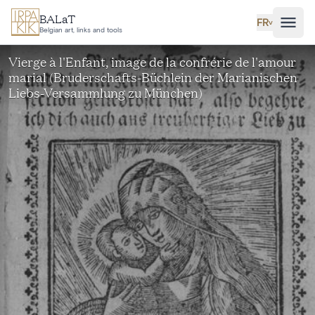
Aller au contenu principal
BALaT
FR
˅
Belgian art, links and tools
Vierge à l'Enfant, image de la confrérie de l'amour
marial (Bruderschafts-Büchlein der Marianischen
Liebs-Versammlung zu München)