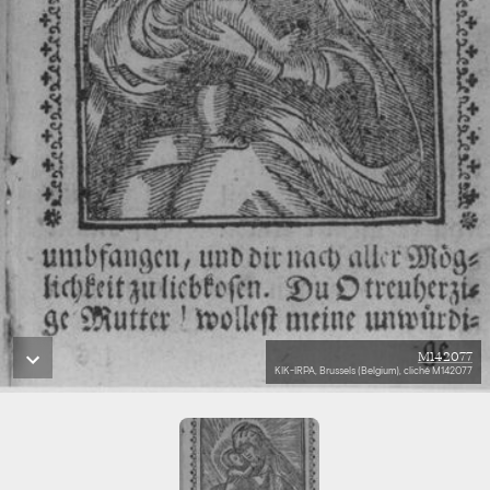
M142077
KIK-IRPA, Brussels (Belgium), cliché M142077