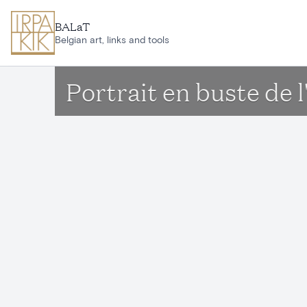
Aller au contenu principal
BALaT
Belgian art, links and tools
Portrait en buste de 