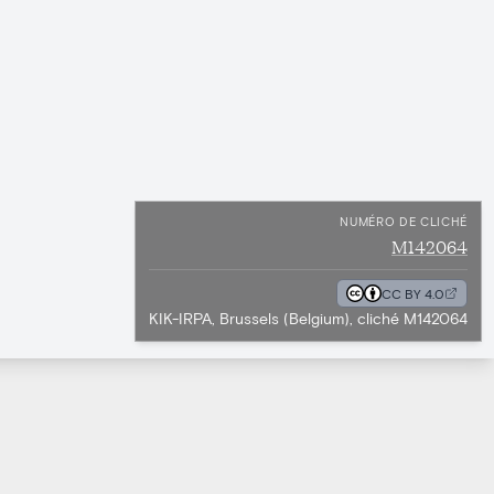
NUMÉRO DE CLICHÉ
M142064
CC BY 4.0
KIK-IRPA, Brussels (Belgium), cliché M142064