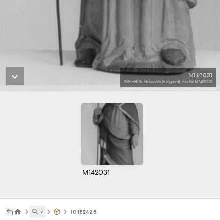
M142031
KIK-IRPA, Brussels (Belgium), cliché M142031
M142031
˅
10152426