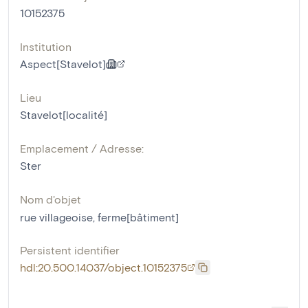
10152375
Institution
Aspect[Stavelot]
Lieu
Stavelot[localité]
Emplacement / Adresse:
Ster
Nom d'objet
rue villageoise
,
ferme[bâtiment]
Persistent identifier
hdl:20.500.14037/object.10152375