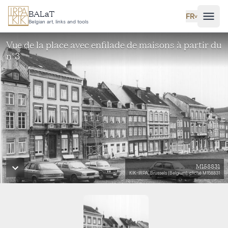
Aller au contenu principal
BALaT
FR
˅
Belgian art, links and tools
Vue de la place avec enfilade de maisons à partir du
n°3
M158831
KIK-IRPA, Brussels (Belgium), cliché M158831