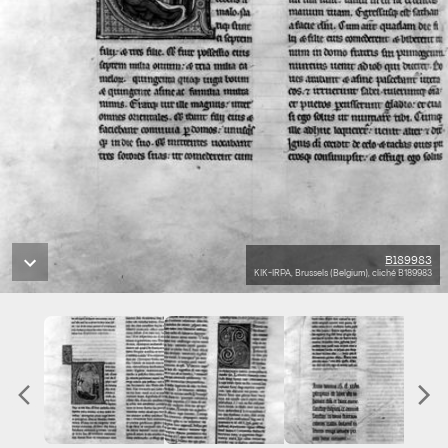
B189983
KIK-IRPA, Brussels (Belgium), cliché B189983