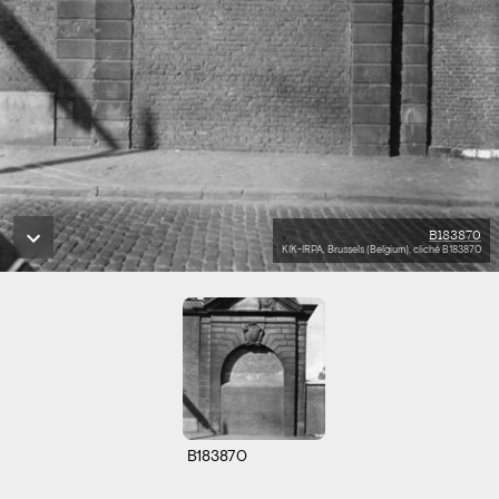
B183870
KIK-IRPA, Brussels (Belgium), cliché B183870
B183870