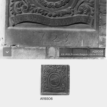
A119306
KIK-IRPA, Brussels (Belgium), cliché A119306
A119306