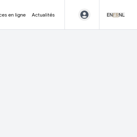
es en ligne
Actualités
EN
FR
NL