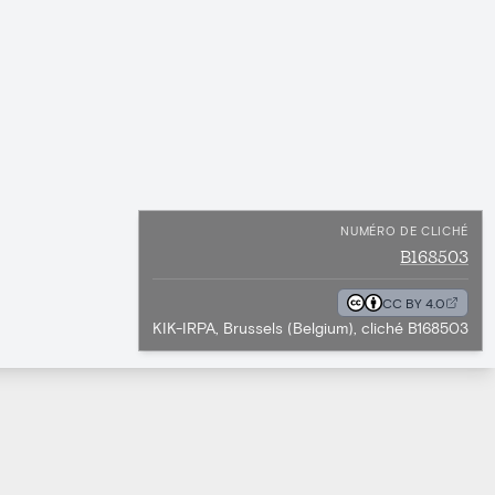
NUMÉRO DE CLICHÉ
B168503
CC BY 4.0
KIK-IRPA, Brussels (Belgium), cliché B168503