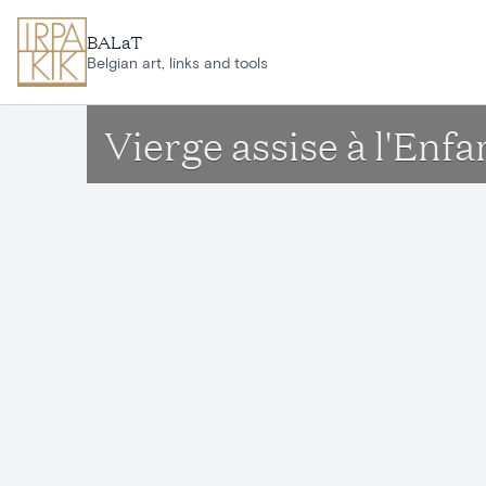
Aller au contenu principal
BALaT
Belgian art, links and tools
Vierge assise à l'Enf