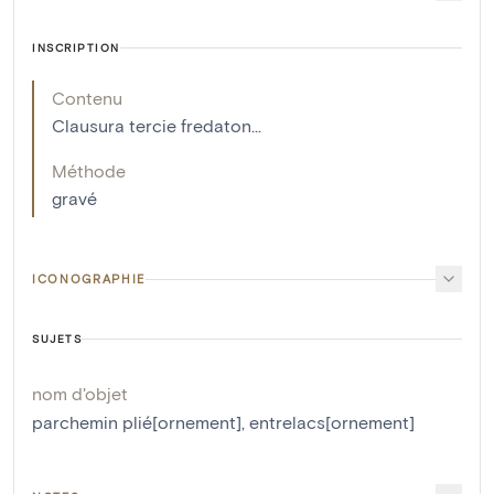
INSCRIPTION
Contenu
Clausura tercie fredaton...
Méthode
gravé
ICONOGRAPHIE
SUJETS
nom d'objet
parchemin plié[ornement]
,
entrelacs[ornement]