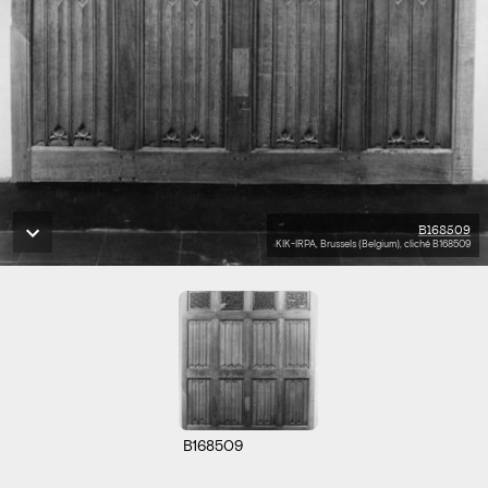
B168509
KIK-IRPA, Brussels (Belgium), cliché B168509
B168509