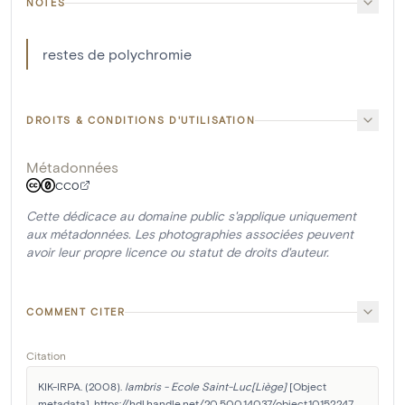
NOTES
restes de polychromie
DROITS & CONDITIONS D'UTILISATION
Métadonnées
CC0
Cette dédicace au domaine public s'applique uniquement
aux métadonnées. Les photographies associées peuvent
avoir leur propre licence ou statut de droits d'auteur.
COMMENT CITER
Citation
KIK-IRPA. (2008). 
lambris - Ecole Saint-Luc[Liège]
 [Object 
metadata]. https://hdl.handle.net/20.500.14037/object.10152247