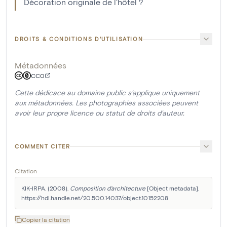
Décoration originale de l'hôtel ?
DROITS & CONDITIONS D'UTILISATION
Métadonnées
CC0
Cette dédicace au domaine public s'applique uniquement
aux métadonnées. Les photographies associées peuvent
avoir leur propre licence ou statut de droits d'auteur.
COMMENT CITER
Citation
KIK-IRPA. (2008). 
Composition d'architecture
 [Object metadata]. 
https://hdl.handle.net/20.500.14037/object.10152208
Copier la citation