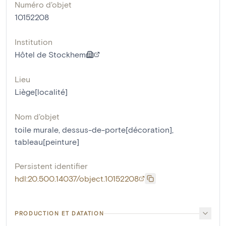
Numéro d'objet
10152208
Institution
Hôtel de Stockhem
Lieu
Liège[localité]
Nom d'objet
toile murale
,
dessus-de-porte[décoration]
,
tableau[peinture]
Persistent identifier
hdl:20.500.14037/object.10152208
PRODUCTION ET DATATION