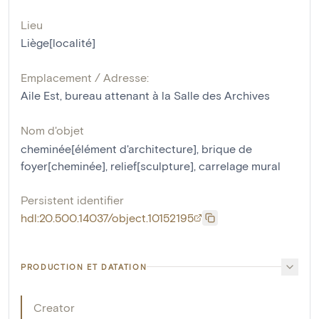
Lieu
Liège[localité]
Emplacement / Adresse:
Aile Est, bureau attenant à la Salle des Archives
Nom d'objet
cheminée[élément d'architecture]
,
brique de
foyer[cheminée]
,
relief[sculpture]
,
carrelage mural
Persistent identifier
hdl:20.500.14037/object.10152195
PRODUCTION ET DATATION
Creator