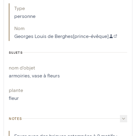
Type
personne
Nom
Georges Louis de Berghes[prince-évêque]
SUJETS
nom d'objet
armoiries
,
vase à fleurs
plante
fleur
NOTES
Foyer avec des briques estampées à 2 motifs :