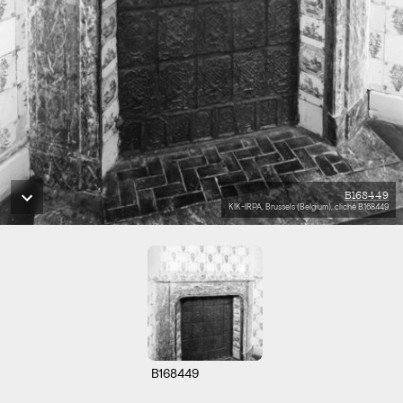
B168449
KIK-IRPA, Brussels (Belgium), cliché B168449
B168449