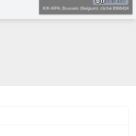
CC BY 4.0
KIK-IRPA, Brussels (Belgium), cliché B168424