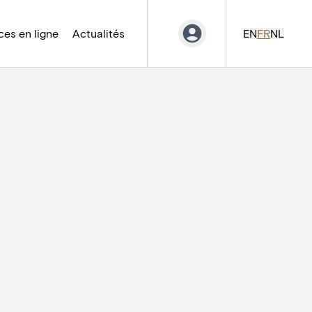
es en ligne
Actualités
EN
FR
NL