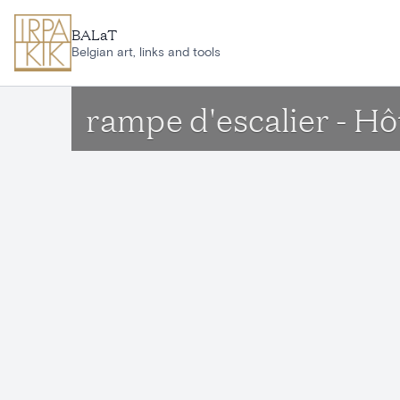
Aller au contenu principal
BALaT
Belgian art, links and tools
rampe d'escalier - H