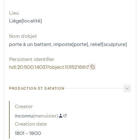
Lieu
Liège[localité]
Nom d'objet
porte à un battant
,
imposte[porte]
,
relief[sculpture]
Persistent identifier
hdl:20.500.14037/object.10152166
PRODUCTION ET DATATION
Creator
inconnu
(
menuisier
)
Creation date
1801 - 1900