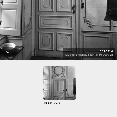
B090726
KIK-IRPA, Brussels (Belgium), cliché B090726
B090726