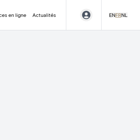
es en ligne
Actualités
EN
FR
NL