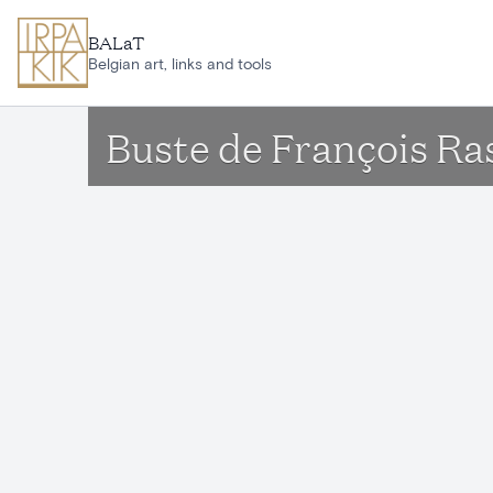
Aller au contenu principal
BALaT
Belgian art, links and tools
Buste de François Ra