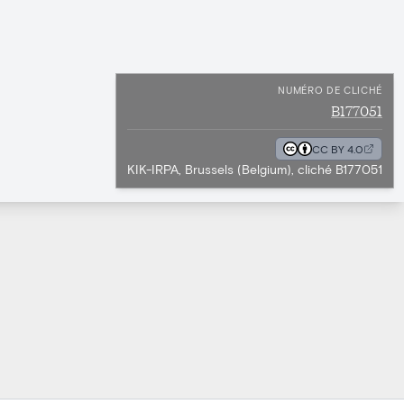
NUMÉRO DE CLICHÉ
B177051
CC BY 4.0
KIK-IRPA, Brussels (Belgium), cliché B177051