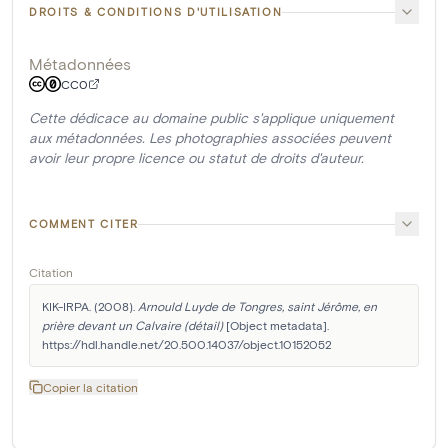
DROITS & CONDITIONS D'UTILISATION
Métadonnées
CC0
Cette dédicace au domaine public s'applique uniquement
aux métadonnées. Les photographies associées peuvent
avoir leur propre licence ou statut de droits d'auteur.
COMMENT CITER
Citation
KIK-IRPA. (2008). 
Arnould Luyde de Tongres, saint Jérôme, en 
prière devant un Calvaire (détail)
 [Object metadata]. 
https://hdl.handle.net/20.500.14037/object.10152052
Copier la citation