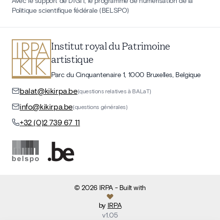
Avec le support de DIGIT, le programme de numérisation de la
Politique scientifique fédérale (BELSPO)
Institut royal du Patrimoine
artistique
Parc du Cinquantenaire 1, 1000 Bruxelles, Belgique
balat@kikirpa.be
(questions relatives à BALaT)
info@kikirpa.be
(questions générales)
+32 (0)2 739 67 11
©
2026
IRPA
- Built with
by
IRPA
v
1.05