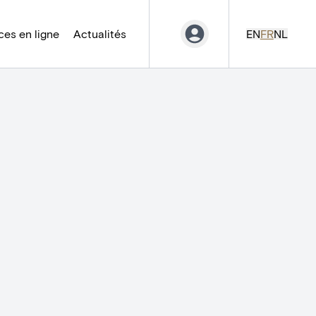
es en ligne
Actualités
EN
FR
NL