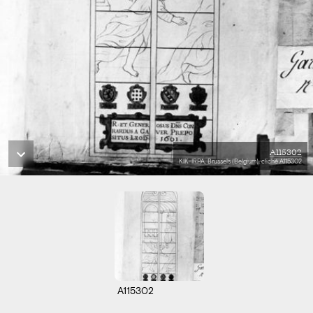
A115302
KIK-IRPA, Brussels (Belgium), cliché A115302
A115302