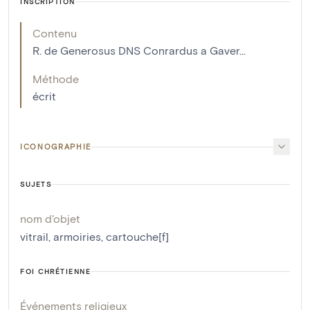
INSCRIPTION
Contenu
R. de Generosus DNS Conrardus a Gaver...
Méthode
écrit
ICONOGRAPHIE
SUJETS
nom d'objet
vitrail
,
armoiries
,
cartouche[f]
FOI CHRÉTIENNE
Événements religieux