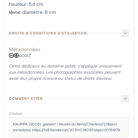
hauteur
:
5.4
cm
lèvre
:
diamètre: 6 cm
DROITS & CONDITIONS D'UTILISATION
Métadonnées
CC0
Cette dédicace au domaine public s'applique uniquement
aux métadonnées. Les photographies associées peuvent
avoir leur propre licence ou statut de droits d'auteur.
COMMENT CITER
Citation
KIK-IRPA. (2005). 
gobelet - Musée du Verre[Charleroi]
 [Object 
metadata]. https://hdl.handle.net/20.500.14037/object.10151979