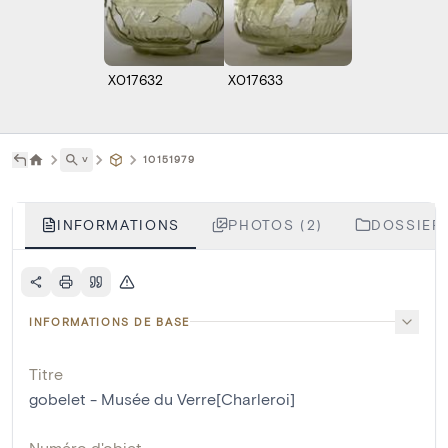
X017632
X017633
˅
10151979
INFORMATIONS
PHOTOS (2)
DOSSIERS
INFORMATIONS DE BASE
Titre
gobelet - Musée du Verre[Charleroi]
Numéro d'objet