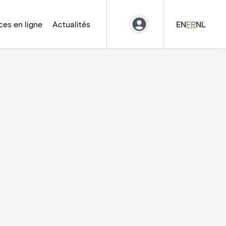
es en ligne
Actualités
EN
FR
NL