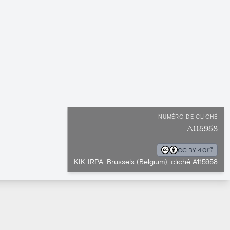
NUMÉRO DE CLICHÉ
A115958
CC BY 4.0
KIK-IRPA, Brussels (Belgium), cliché A115958