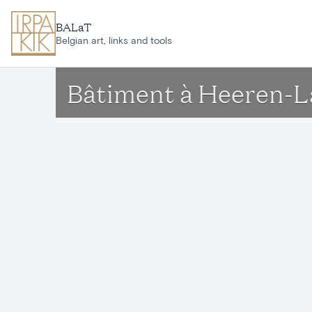
Aller au contenu principal
BALaT
Belgian art, links and tools
Bâtiment à Heeren-La